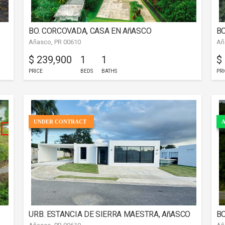
BO. CORCOVADA, CASA EN AñASCO
BO
Añasco, PR 00610
Añ
$ 239,900
1
1
$
PRICE
BEDS
BATHS
PRI
UNDER CONTRACT
A
URB. ESTANCIA DE SIERRA MAESTRA, AñASCO
BO