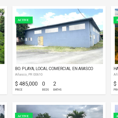
ACTIVE
A
BO. PLAYA, LOCAL COMERCIAL EN AñASCO
H
Añasco, PR 00610
Añ
$ 485,000
0
2
$
PRICE
BEDS
BATHS
PRI
ACTIVE
A