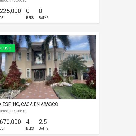
asco, PR 00610
 225,000
0
0
CE
BEDS
BATHS
CTIVE
. ESPINO, CASA EN AñASCO
asco, PR 00610
 670,000
4
2.5
CE
BEDS
BATHS