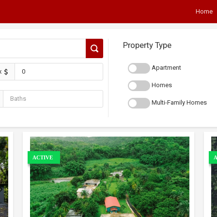
Home
Property Type
Apartment
x
Homes
Multi-Family Homes
ACTIVE
A