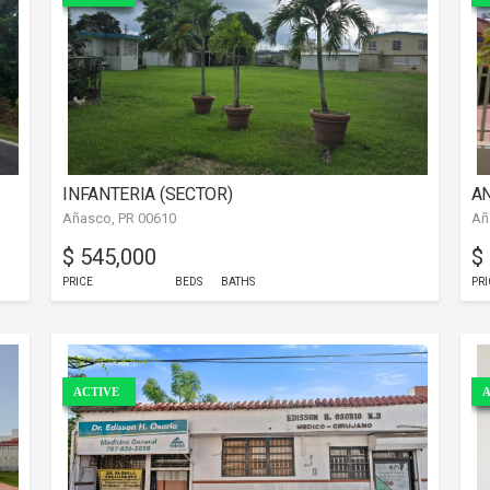
INFANTERIA (SECTOR)
AN
Añasco, PR 00610
Añ
$ 545,000
$
PRICE
BEDS
BATHS
PRI
ACTIVE
A