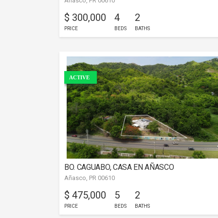
Añasco, PR 00610
$ 300,000
4
2
PRICE
BEDS
BATHS
ACTIVE
BO. CAGUABO, CASA EN AÑASCO
Añasco, PR 00610
$ 475,000
5
2
PRICE
BEDS
BATHS