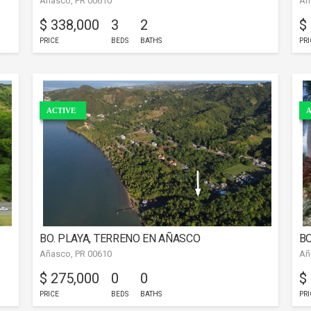
Añasco, PR 00610
Añ
$ 338,000
3
2
$
PRICE
BEDS
BATHS
PRI
ACTIVE
A
BO. PLAYA, TERRENO EN AÑASCO
BO
Añasco, PR 00610
Añ
$ 275,000
0
0
$
PRICE
BEDS
BATHS
PRI