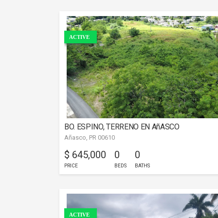
ACTIVE
BO. ESPINO, TERRENO EN AñASCO
Añasco, PR 00610
$ 645,000
0
0
PRICE
BEDS
BATHS
ACTIVE