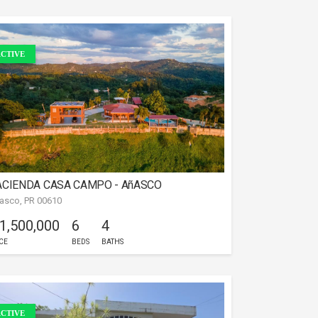
CTIVE
ACIENDA CASA CAMPO - AñASCO
asco, PR 00610
 1,500,000
6
4
CE
BEDS
BATHS
CTIVE