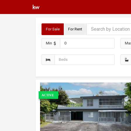
For Sale
For Rent
Min
Ma
ACTIVE