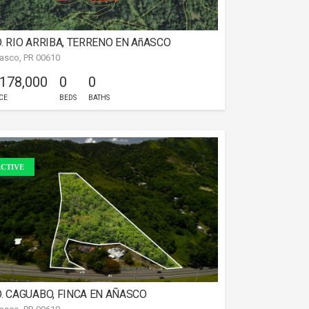
. RIO ARRIBA, TERRENO EN AñASCO
asco, PR 00610
 178,000
0
0
CE
BEDS
BATHS
CTIVE
. CAGUABO, FINCA EN AÑASCO