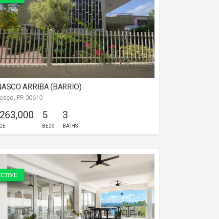
ASCO ARRIBA (BARRIO)
asco, PR 00610
 263,000
5
3
CE
BEDS
BATHS
CTIVE