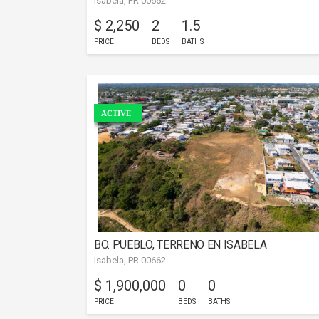
Isabela, PR 00662
$ 2,250
2
1.5
PRICE
BEDS
BATHS
ACTIVE
BO. PUEBLO, TERRENO EN ISABELA
Isabela, PR 00662
$ 1,900,000
0
0
PRICE
BEDS
BATHS