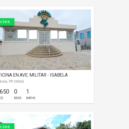
CTIVE
ICINA EN AVE. MILITAR - ISABELA
abela, PR 00662
 650
0
1
CE
BEDS
BATHS
CTIVE