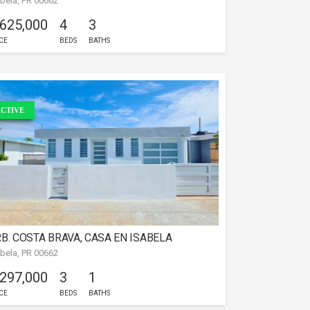
abela, PR 00662
 625,000
4
3
CE
BEDS
BATHS
CTIVE
B. COSTA BRAVA, CASA EN ISABELA
abela, PR 00662
 297,000
3
1
CE
BEDS
BATHS