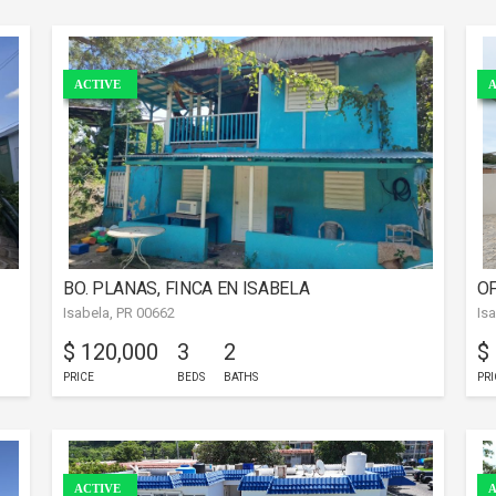
ACTIVE
A
BO. PLANAS, FINCA EN ISABELA
OF
Isabela, PR 00662
Is
$ 120,000
3
2
$
PRICE
BEDS
BATHS
PRI
ACTIVE
A