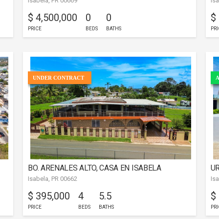
Isabela, PR 00669
Is
$ 4,500,000
0
0
$
PRICE
BEDS
BATHS
PRI
UNDER CONTRACT
A
BO. ARENALES ALTO, CASA EN ISABELA
UR
Isabela, PR 00662
Is
$ 395,000
4
5.5
$
PRICE
BEDS
BATHS
PRI