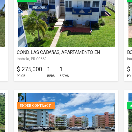
COND. LAS CABAñAS, APARTAMENTO EN
BO
Isabela, PR 00662
Is
ISABELA
$ 275,000
1
1
$
PRICE
BEDS
BATHS
PRI
UNDER CONTRACT
A