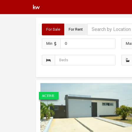
For Sale
For Rent
Min
Ma
ACTIVE