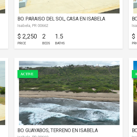
BO. PARAISO DEL SOL, CASA EN ISABELA
BO
Isabela, PR 00662
Is
$ 2,250
2
1.5
$
PRICE
BEDS
BATHS
PRI
ACTIVE
A
BO. GUAYABOS, TERRENO EN ISABELA
BO