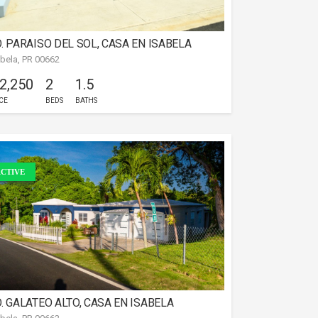
. PARAISO DEL SOL, CASA EN ISABELA
abela, PR 00662
 2,250
2
1.5
CE
BEDS
BATHS
CTIVE
. GALATEO ALTO, CASA EN ISABELA