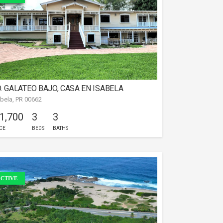
. GALATEO BAJO, CASA EN ISABELA
abela, PR 00662
 1,700
3
3
CE
BEDS
BATHS
CTIVE