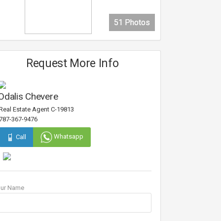
51 Photos
51 Photos
51 Photos
51 Photos
Request More Info
Odalis Chevere
Real Estate Agent C-19813
787-367-9476
Whatsapp
Call
our Name