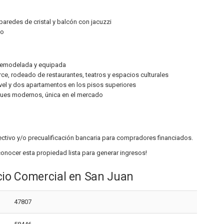
paredes de cristal y balcón con jacuzzi
eo
 remodelada y equipada
rce, rodeado de restaurantes, teatros y espacios culturales
ivel y dos apartamentos en los pisos superiores
toques modernos, única en el mercado
ctivo y/o precualificación bancaria para compradores financiados.
onocer esta propiedad lista para generar ingresos!
icio Comercial en San Juan
47807