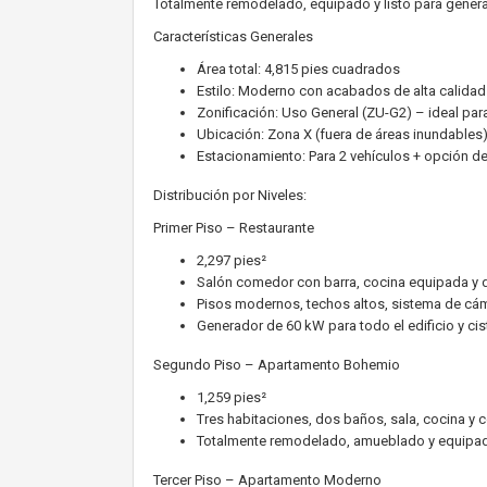
Totalmente remodelado, equipado y listo para genera
Características Generales
Área total: 4,815 pies cuadrados
Estilo: Moderno con acabados de alta calidad 
Zonificación: Uso General (ZU-G2) – ideal par
Ubicación: Zona X (fuera de áreas inundables
Estacionamiento: Para 2 vehículos + opción de
Distribución por Niveles:
Primer Piso – Restaurante
2,297 pies²
Salón comedor con barra, cocina equipada y
Pisos modernos, techos altos, sistema de cá
Generador de 60 kW para todo el edificio y ci
Segundo Piso – Apartamento Bohemio
1,259 pies²
Tres habitaciones, dos baños, sala, cocina y
Totalmente remodelado, amueblado y equipa
Tercer Piso – Apartamento Moderno