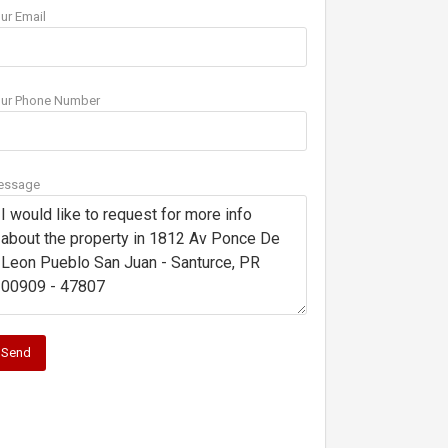
ur Email
ur Phone Number
essage
Send