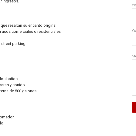
r ingresos.
Yo
que resaltan su encanto original
Yo
a usos comerciales o residenciales
)
 street parking
M
 dos baños
maras y sonido
sterna de 500 galones
 comedor
do