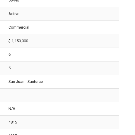
58446
Active
Commercial
$ 1,150,000
6
5
San Juan - Santurce
N/A
4815