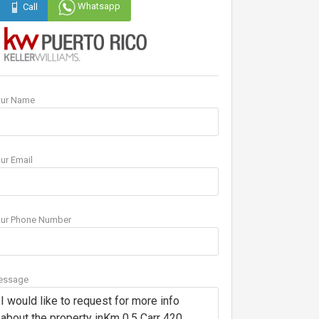
Whatsapp
Call
our Name
ur Email
ur Phone Number
essage