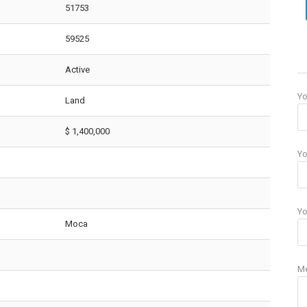
51753
59525
Active
Y
Land
$ 1,400,000
Yo
Yo
Moca
M