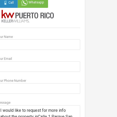
Whatsapp
Call
our Name
ur Email
ur Phone Number
essage