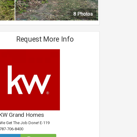
8 Photos
8 Photos
8 Photos
8 Photos
Request More Info
KW Grand Homes
We Get The Job Done! E-119
787-706-8400