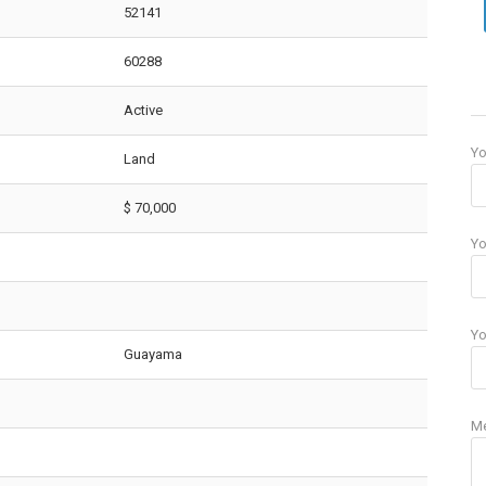
52141
60288
Active
Y
Land
$ 70,000
Yo
Yo
Guayama
M