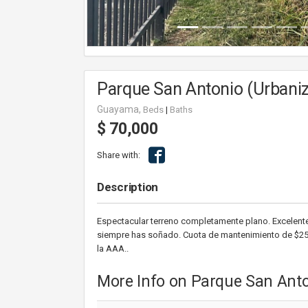
Parque San Antonio (Urbani
Guayama,
Beds
|
Baths
$ 70,000
Share with:
Description
Espectacular terreno completamente plano. Excelent
siempre has soñado. Cuota de mantenimiento de $25.
la AAA..
More Info on Parque San Anto