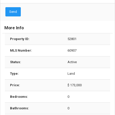
Send
More Info
Property ID:
52801
MLS Number:
60907
Status:
Active
Type:
Land
Price:
$ 173,000
Bedrooms:
0
Bathrooms:
0