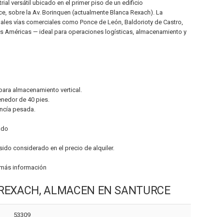
ial versátil ubicado en el primer piso de un edificio
e, sobre la Av. Borinquen (actualmente Blanca Rexach). La
ales vías comerciales como Ponce de León, Baldorioty de Castro,
s Américas — ideal para operaciones logísticas, almacenamiento y
para almacenamiento vertical.
nedor de 40 pies.
ncía pesada.
ado
sido considerado en el precio de alquiler.
a más información
A REXACH, ALMACEN EN SANTURCE
53309