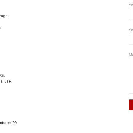
Yo
orage
s
Yo
M
ts.
ial use.
nturce, PR