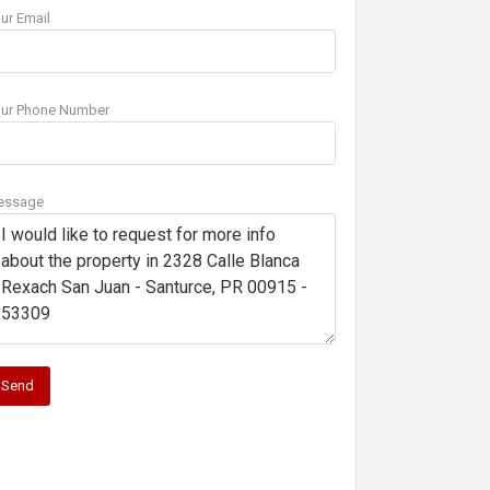
ur Email
ur Phone Number
essage
Send