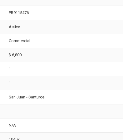
PR9115476
Active
Commercial
$ 6,800
1
1
San Juan - Santurce
N/A
10452