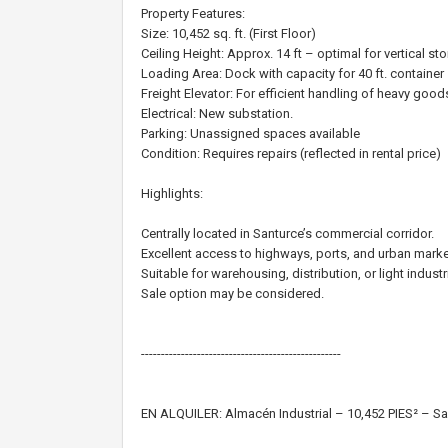
Property Features:
Size: 10,452 sq. ft. (First Floor)
Ceiling Height: Approx. 14 ft – optimal for vertical st
Loading Area: Dock with capacity for 40 ft. container
Freight Elevator: For efficient handling of heavy good
Electrical: New substation.
Parking: Unassigned spaces available
Condition: Requires repairs (reflected in rental price)
Highlights:
Centrally located in Santurce’s commercial corridor.
Excellent access to highways, ports, and urban marke
Suitable for warehousing, distribution, or light industr
Sale option may be considered.
--------------------------------------------------
EN ALQUILER: Almacén Industrial – 10,452 PIES² – Sa