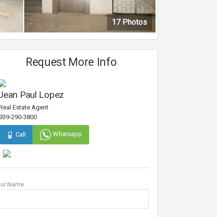
17 Photos
17 Photos
17 Photos
17 Photos
Request More Info
Jean Paul Lopez
Real Estate Agent
939-290-3800
Whatsapp
Call
our Name