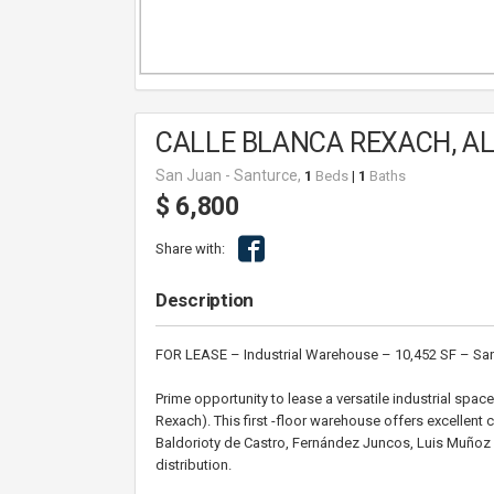
CALLE BLANCA REXACH, A
San Juan - Santurce,
1
Beds
|
1
Baths
$ 6,800
Share with:
Description
FOR LEASE – Industrial Warehouse – 10,452 SF – San
Prime opportunity to lease a versatile industrial spac
Rexach). This first -floor warehouse offers excellent
Baldorioty de Castro, Fernández Juncos, Luis Muñoz 
distribution.