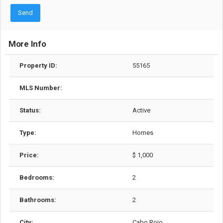
Send
More Info
Property ID:
55165
MLS Number:
Status:
Active
Type:
Homes
Price:
$ 1,000
Bedrooms:
2
Bathrooms:
2
City:
Cabo Rojo