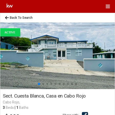
Back To Search
ACTIVE
Sect. Cuesta Blanca, Casa en Cabo Rojo
Cabo Rojo,
3
Beds
|
1
Baths