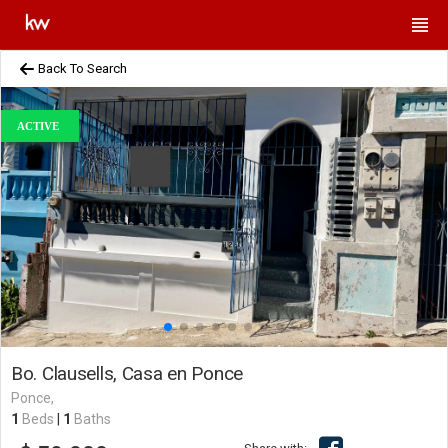
Back To Search
ACTIVE
Bo. Clausells, Casa en Ponce
Ponce,
1
Beds
|
1
Baths