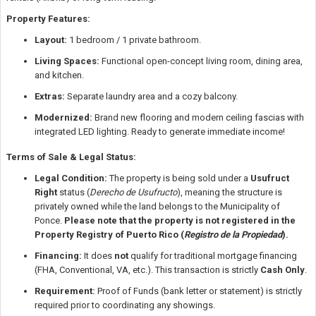
Property Features:
Layout:
1 bedroom / 1 private bathroom.
Living Spaces:
Functional open-concept living room, dining area,
and kitchen.
Extras:
Separate laundry area and a cozy balcony.
Modernized:
Brand new flooring and modern ceiling fascias with
integrated LED lighting. Ready to generate immediate income!
Terms of Sale & Legal Status:
Legal Condition:
The property is being sold under a
Usufruct
Right
status (
Derecho de Usufructo
), meaning the structure is
privately owned while the land belongs to the Municipality of
Ponce.
Please note that the property is not registered in the
Property Registry of Puerto Rico (
Registro de la Propiedad
).
Financing:
It does
not
qualify for traditional mortgage financing
(FHA, Conventional, VA, etc.). This transaction is strictly
Cash Only
.
Requirement:
Proof of Funds (bank letter or statement) is strictly
required prior to coordinating any showings.