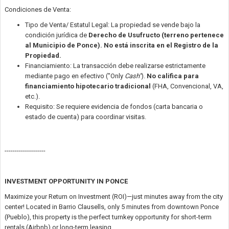
Condiciones de Venta:
Tipo de Venta/ Estatul Legal: La propiedad se vende bajo la
condición jurídica de
Derecho de Usufructo (terreno pertenece
al Municipio de Ponce). No está inscrita en el Registro de la
Propiedad.
Financiamiento: La transacción debe realizarse estrictamente
mediante pago en efectivo ("Only
Cash"
).
N
o califica para
financiamiento hipotecario tradicional
(FHA, Convencional, VA,
etc.).
Requisito: Se requiere evidencia de fondos (carta bancaria o
estado de cuenta) para coordinar visitas.
--------------------
INVESTMENT OPPORTUNITY IN PONCE
Maximize your Return on Investment (ROI)—just minutes away from the city
center! Located in Barrio Clausells, only 5 minutes from downtown Ponce
(Pueblo), this property is the perfect turnkey opportunity for short-term
rentals (Airbnb) or long-term leasing.