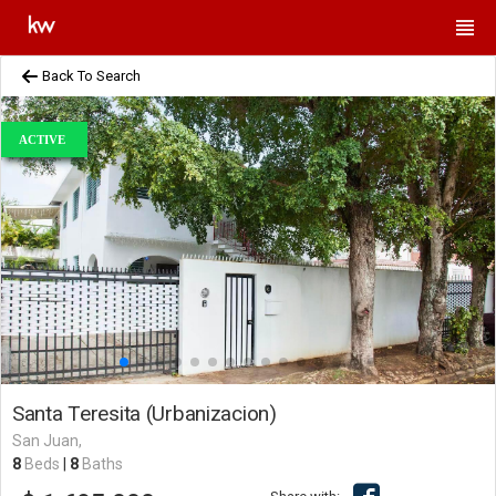
Back To Search
ACTIVE
Santa Teresita (Urbanizacion)
San Juan,
8
Beds
|
8
Baths