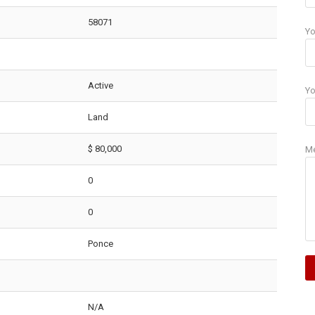
58071
Yo
Active
Yo
Land
$ 80,000
M
0
0
Ponce
N/A