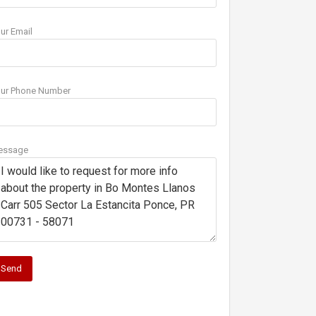
ur Email
ur Phone Number
essage
Send