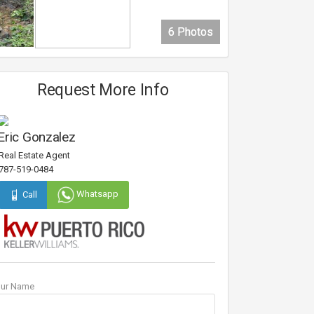
6 Photos
6 Photos
6 Photos
6 Photos
Request More Info
Eric Gonzalez
Real Estate Agent
787-519-0484
Whatsapp
Call
our Name