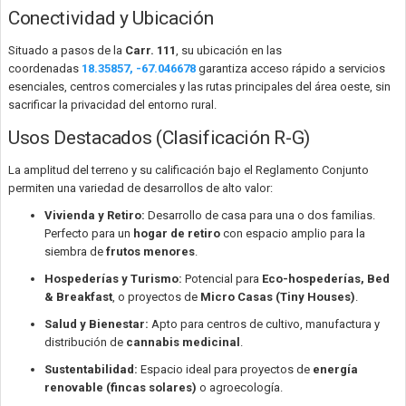
Conectividad y Ubicación
Situado a pasos de la
Carr. 111
, su ubicación en las
coordenadas
18.35857, -67.046678
garantiza acceso rápido a servicios
esenciales, centros comerciales y las rutas principales del área oeste, sin
sacrificar la privacidad del entorno rural.
Usos Destacados (Clasificación R-G)
La amplitud del terreno y su calificación bajo el Reglamento Conjunto
permiten una variedad de desarrollos de alto valor:
Vivienda y Retiro:
Desarrollo de casa para una o dos familias.
Perfecto para un
hogar de retiro
con espacio amplio para la
siembra de
frutos menores
.
Hospederías y Turismo:
Potencial para
Eco-hospederías, Bed
& Breakfast
, o proyectos de
Micro Casas (Tiny Houses)
.
Salud y Bienestar:
Apto para centros de cultivo, manufactura y
distribución de
cannabis medicinal
.
Sustentabilidad:
Espacio ideal para proyectos de
energía
renovable (fincas solares)
o agroecología.