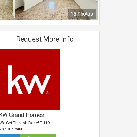
15 Photos
15 Photos
15 Photos
15 Photos
Request More Info
KW Grand Homes
We Get The Job Done! E-119
787-706-8400