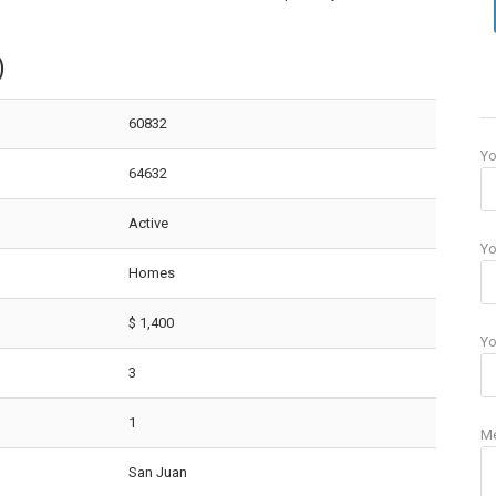
)
60832
Y
64632
Active
Yo
Homes
$ 1,400
Yo
3
1
M
San Juan