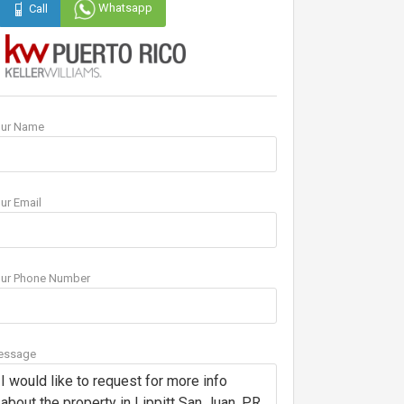
Whatsapp
Call
our Name
ur Email
ur Phone Number
essage