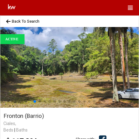
Back To Search
ACTIVE
Fronton (Barrio)
Ciales,
Beds
|
Baths