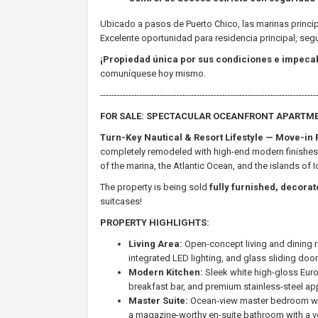
Ubicado a pasos de Puerto Chico, las marinas principa
Excelente oportunidad para residencia principal, seg
¡Propiedad única por sus condiciones e impecab
comuníquese hoy mismo.
----------------------------------------------------------------------------
FOR SALE: SPECTACULAR OCEANFRONT APARTME
Turn-Key Nautical & Resort Lifestyle — Move-in 
completely remodeled with high-end modern finishes.
of the marina, the Atlantic Ocean, and the islands of
The property is being sold
fully furnished, decora
suitcases!
PROPERTY HIGHLIGHTS:
Living Area:
Open-concept living and dining ro
integrated LED lighting, and glass sliding doo
Modern Kitchen:
Sleek white high-gloss Euro
breakfast bar, and premium stainless-steel ap
Master Suite:
Ocean-view master bedroom with 
a magazine-worthy en-suite bathroom with a ve