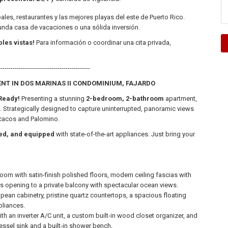
les, restaurantes y las mejores playas del este de Puerto Rico.
unda casa de vacaciones o una sólida inversión.
les vistas!
Para información o coordinar una cita privada,
---------------------------------------------
NT IN DOS MARINAS II CONDOMINIUM, FAJARDO
Ready!
Presenting a stunning
2-bedroom, 2-bathroom
apartment,
 Strategically designed to capture uninterrupted, panoramic views
 Icacos and Palomino.
ted, and equipped
with state-of-the-art appliances. Just bring your
om with satin-finish polished floors, modern ceiling fascias with
rs opening to a private balcony with spectacular ocean views.
pean cabinetry, pristine quartz countertops, a spacious floating
pliances.
an inverter A/C unit, a custom built-in wood closet organizer, and
ssel sink and a built-in shower bench.