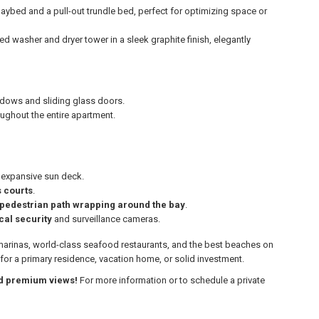
aybed and a pull-out trundle bed, perfect for optimizing space or
washer and dryer tower in a sleek graphite finish, elegantly
ndows and sliding glass doors.
ughout the entire apartment.
 expansive sun deck.
s courts
.
e pedestrian path wrapping around the bay
.
cal security
and surveillance cameras.
marinas, world-class seafood restaurants, and the best beaches on
 for a primary residence, vacation home, or solid investment.
and premium views!
For more information or to schedule a private