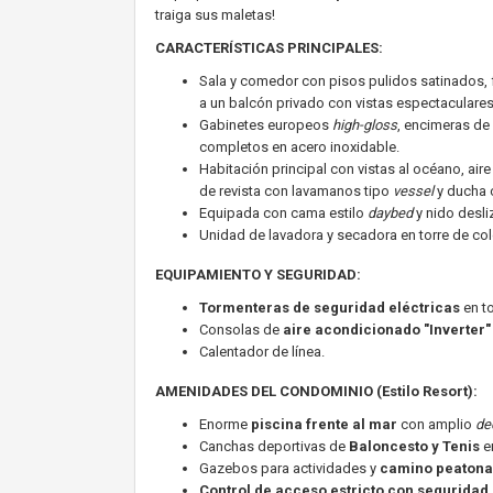
traiga sus maletas!
CARACTERÍSTICAS PRINCIPALES:
Sala y comedor con pisos pulidos satinados, 
a un balcón privado con vistas espectaculares
Gabinetes europeos
high-gloss
, encimeras de
completos en acero inoxidable.
Habitación principal con vistas al océano, air
de revista con lavamanos tipo
vessel
y ducha 
Equipada con cama estilo
daybed
y nido desli
Unidad de lavadora y secadora en torre de col
EQUIPAMIENTO Y SEGURIDAD:
Tormenteras de seguridad eléctricas
en to
Consolas de
aire acondicionado "Inverter"
Calentador de línea.
AMENIDADES DEL CONDOMINIO (Estilo Resort):
Enorme
piscina frente al mar
con amplio
de
Canchas deportivas de
Baloncesto y Tenis
e
Gazebos para actividades y
camino peatonal
Control de acceso estricto con seguridad 