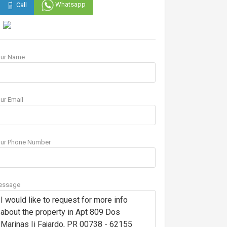
Whatsapp
Call
our Name
ur Email
ur Phone Number
essage