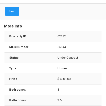
Send
More Info
Property ID:
62182
MLS Number:
65144
Status:
Under Contract
Type:
Homes
Price:
$ 400,000
Bedrooms:
3
Bathrooms:
2.5