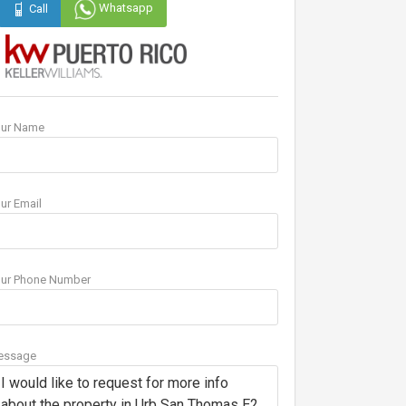
Whatsapp
Call
our Name
ur Email
ur Phone Number
essage